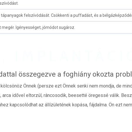
szívódást.
 a tápanyagok felszívódását. Csökkenti a puffadást, és a bélgázképződé
t megér. Igényességet, jómódot sugároz.
, IMPLANTÁCI
attal összegezve a foghiány okozta pro
őt kölcsönöz Önnek (persze ezt Önnek senki nem mondja, de minde
l, arca idővel eltorzúl, ráncosodik, beesetté öregessé válik. B
hhez kapcsolódhat az állízületének kopása, fájdalma. Ön ezt ne