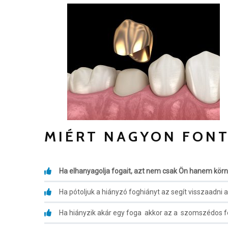
MIÉRT NAGYON FON
Ha elhanyagolja fogait, azt nem csak Ön hanem körny
Ha pótoljuk a hiányzó foghiányt az segít visszaadni a
Ha hiányzik akár egy foga akkor az a szomszédos fo