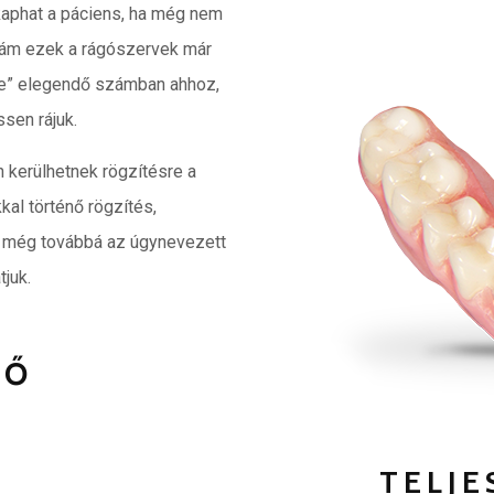
aphat a páciens, ha még nem
l, ám ezek a rágószervek már
sre” elegendő számban ahhoz,
sen rájuk.
 kerülhetnek rögzítésre a
al történő rögzítés,
ik még továbbá az úgynevezett
tjuk.
TŐ
TELJE