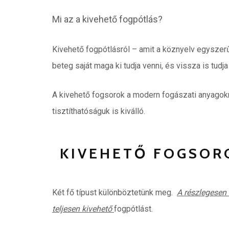
Mi az a kivehető fogpótlás?
Kivehető fogpótlásról – amit a köznyelv egyszer
beteg saját maga ki tudja venni, és vissza is tudja
A kivehető fogsorok a modern fogászati anyagokn
tisztíthatóságuk is kiválló.
KIVEHETŐ FOGSOR
Két fő típust különböztetünk meg.
A részlegesen 
teljesen kivehető
fogpótlást.