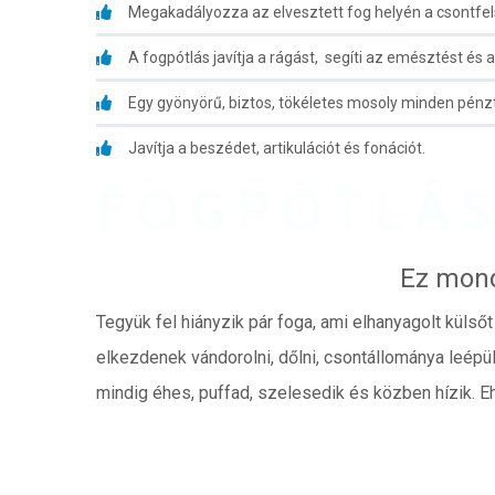
Megakadályozza az elvesztett fog helyén a csontfel
A fogpótlás javítja a rágást, segíti az emésztést és
Egy gyönyörű, biztos, tökéletes mosoly minden pénz
Javítja a beszédet, artikulációt és fonációt.
FOGPÓTLÁS
Ez mond
Tegyük fel hiányzik pár foga, ami elhanyagolt küls
elkezdenek vándorolni, dőlni, csontállománya leépü
mindig éhes, puffad, szelesedik és közben hízik. E