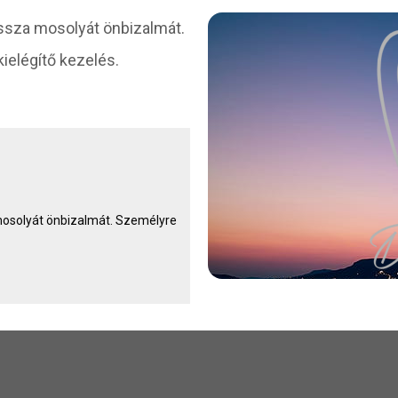
vissza mosolyát önbizalmát.
ielégítő kezelés.
 mosolyát önbizalmát. Személyre