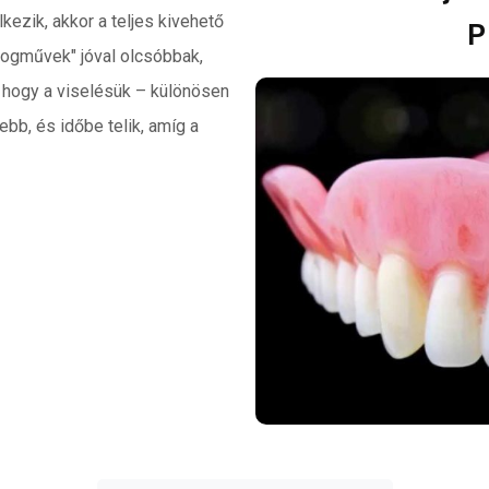
kezik, akkor a teljes kivehető
fogművek" jóval olcsóbbak,
l, hogy a viselésük – különösen
b, és időbe telik, amíg a