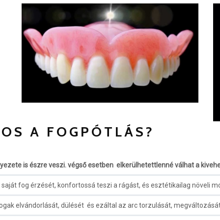
TOS A FOGPÓTLÁS?
ezete is észre veszi. végső esetben elkerülhetettlenné válhat a kivehe
 saját fog érzését, konfortossá teszi a rágást, és esztétikailag növeli m
gak elvándorlását, dülését és ezáltal az arc torzulását, megváltozás