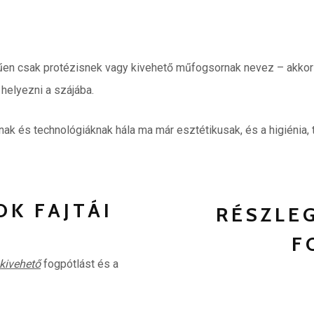
űen csak protézisnek vagy kivehető műfogsornak nevez – akkor 
 helyezni a szájába.
ak és technológiáknak hála ma már esztétikusak, és a higiénia
OK FAJTÁI
RÉSZLE
F
kivehető
fogpótlást és a