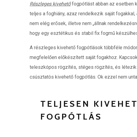
Részleges kivehető
fogpótlást abban az esetben k
teljes a foghiány, azaz rendelkezik saját fogakka
nem elég erősek, illetve nem „állnak rendelkezé
hogy egy esztétikus és stabil fix fogmű készülhes
A részleges kivehető fogpótlások többféle módon
megfelelően előkészített saját fogakhoz. Kapcsokk
teleszkópos rögzítés, stéges rögzítés, és létez
csúsztatós kivehető fogpótlás. Ok ezzel nem unta
TELJESEN KIVEHE
FOGPÓTLÁS