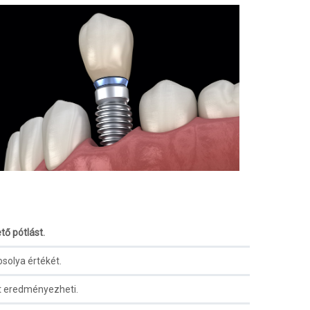
tő pótlást.
osolya értékét.
át eredményezheti.