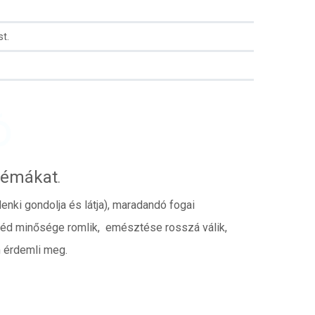
st.
Ó
blémákat
.
nki gondolja és látja), maradandó fogai
eszéd minősége romlik, emésztése rosszá válik,
m érdemli meg.