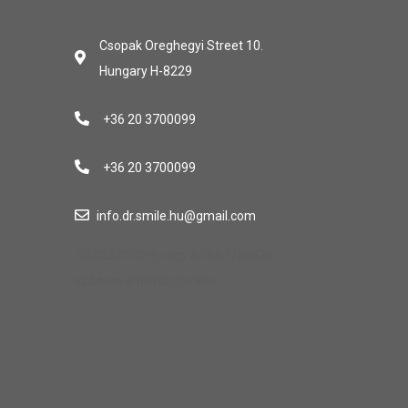
Csopak Oreghegyi Street 10.
Hungary H-8229
+36 20 3700099
+36 20 3700099
info.dr.smile.hu@gmail.com
.06203700099 vagy a 0687784826
számon is hívhat minket