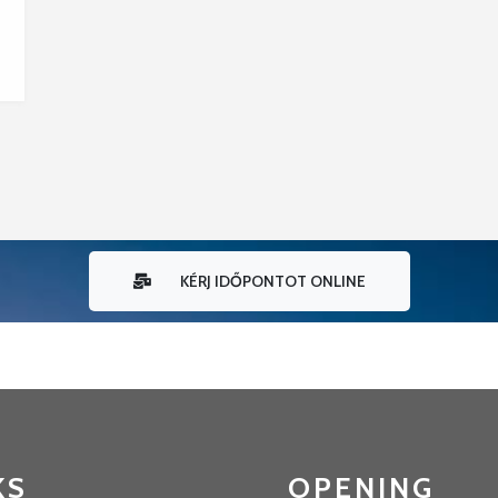
KÉRJ IDŐPONTOT ONLINE
KS
OPENING