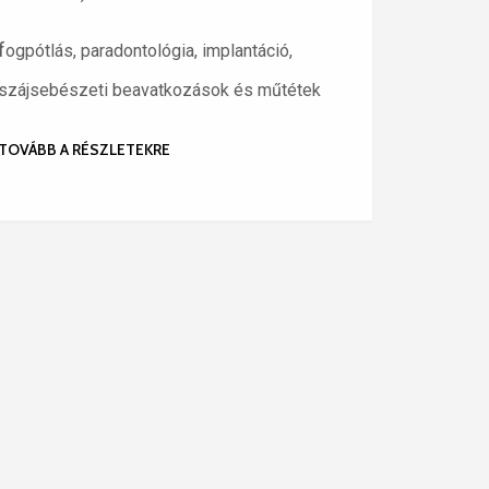
f
ogpótlás, paradontológia, implantáció,
szájsebészeti beavatkozások és műtétek
TOVÁBB A RÉSZLETEKRE